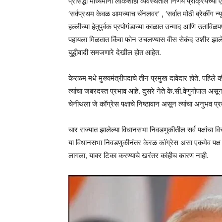
प्रसिद्धी माध्यमांनी लोकशाही व्यवस्थेतील निर्णय प्रक्रियेच्या
‘सर्वप्रथम केवळ आमच्याच चॅनलवर’ , ‘सर्वात मोठी ब्रेकींग न
हल्लीच्या हेतुपुर्वक प्रपोगंडाच्या काळात उन्माद आणि उत
पहायला मिळतात किंवा फोन उचलण्यास वीस सेकंद उशीर झालेला
बुद्धीवादी समजणारे देखील होत आहेत.
केरळम मधे मुख्यमंत्रीपदाचे तीन प्रमुख दावेदार होते. पहिले 
त्यांचा जबरदस्त प्रभाव आहे. दुसरे नेते के.सी.वेणुगोपाल असून 
चेनीथला जे कॉग्रेस पक्षाचे निष्ठावान असून त्यांचा अनुभव प्रद
चार राज्यात झालेल्या विधानसभा निवडणुकीतील सर्व पक्षांचा व
या विधानसभा निवडणुकीनंतर केरळ कॉग्रेस असा एकमेव पक्ष आहे 
लागला, यावर टिका करण्याचे खरंतर कांहीच कारण नाही.