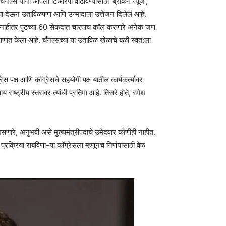
ज चॅनल्स यांनी आपला टिआरपी वाढविण्यासाठी ‘ब्रेकिंग न्यूज’,
ातम्या देऊन उताविळपणा आणि उन्मादाला उत्तेजन दिलेलं आहे.
लला नाहीतर पुढच्या 60 सेकंदात चारपाच कॉल करणारे अनेक जण
णात केला आहे. चँनल्सच्या या उताविळ खेळाचे बळी स्वत:ला
ेस पक्ष आणि कॉग्रेसचे सहयोगी पक्ष यातील कार्यकर्त्यावर
य राष्ट्रीय स्तरावर त्यांची प्रतिमा आहे. तिसरे होते, रमेश
असणारे, अनुभवी असे मुख्यमंत्रीपदाचे उमेदवार कोणीही नाहीत.
प्रक्रिया राबविणा-या कॉग्रेसला म्हणूनच निर्णयासाठी वेळ