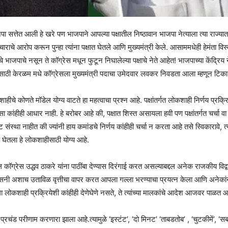
्तेत आली हे खरे पण भाजपाने आपल्या पक्षातील निष्ठावान भाजपा नेत्याला त्या राज्यात मु
ाचाराचे आरोप करून पुन्हा त्यांना पक्षात घेतले आणि मुख्यमंत्री केले. आसाममधेही हेमंता विस्वा
चे भाजपाचे नसून ते कॉग्रेस मधून फुटून निघालेल्या पक्षाचे नेते आहेत! भाजपाच्या केंद्रिय ने
यासाठी केरळम मधे कॉग्रेसला मुख्यमंत्री पदाचा उमेदवार लवकर निवडता आला म्हणून टिका क
शाहीचे कोणते मॉडेल योग्य वाटते हा महत्वाचा प्रश्न आहे. पक्षांतर्गत लोकशाही निर्णय प्र
सा कांहीही आधार नाही. हे बरोबर आहे की, पक्षात शिस्त असायला हवी पण पक्षांतर्गत चर्च
ोरेट संस्था नाहीत की ज्यांनी हाय कमांडचे निर्णय कांहीही चर्चा न करता आहे तसे स्विकारा
 घेतला हे लोकशाहीसाठी योग्य आहे.
्रेस उद्धव ठाकरे यांना पाठींबा देण्यास दिरंगाई करत असल्याबद्दल अनेक राजकीय विद्वान
नल्सनी अशाच उताविळ वृत्तीचा वापर करत आपला गल्ला भरण्याचा प्रयत्न केला आणि अनेकांन
्सला लोकशाही प्रक्रियेशी कांहीही देणेघेणे नसते, ते त्यांच्या मालकांचे आदेश आजवर पाळत
चंड परीणाम करणारा झाला आहे.त्यामुळे ‘इस्टंट’, ‘दो मिनट’ ‘ताबडतोब’ , ‘चुटकीमें’, 