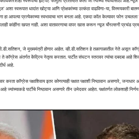
 एकाधिकारशाही स्वरूपाचा झटपट फॉर्मुला प्रतिष्ठित केला जो त्यांच्या स्वार्थासाठी आहे.न्यू
्यूज’ अशा स्वरूपात धादांत खोट्या आणि प्रेक्षकांच्या उत्कंठा वाढविणा-या, विस्मयकारी ब
ाविळपणा हा आपल्या प्रत्येकाच्या स्वभावाचा भाग बनला आहे. एकदा कॉल केल्यावर फोन उच
ही कांहींना खपत नाही. अशा वातावरणाचा वापर खास करून न्यूज चँनल्सनी प्रचंड प्रमा
व्ही.डी.सतिशन, जे मुख्यमंत्री होणार आहेत. व्ही.डी.सतिशन हे तळागाळातील नेते असून कॉग्र
ते कॉग्रेस अंतर्गत केंद्रिय नेतृत्व करतात. पार्टीत संघटन स्तरावर त्यांचा दबदबा आहे शिवा
ीर्घ आहे.
िचार करता कॉग्रेस पक्षाशिवाय इतर कोणत्याही पक्षात पक्षाशी निष्ठावान असणारे, जनाधार 
ज्यांच्याकडे पार्टीचे निष्ठावान असणारे तीन उमेदवार आहेत. पक्षांतर्गत लोकशाही निर्णय 