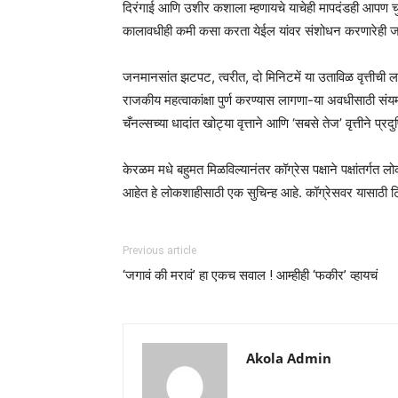
दिरंगाई आणि उशीर कशाला म्हणायचे याचेही मापदंडही आपण चु
कालावधीही कमी कसा करता येईल यांवर संशोधन करणारेही 
जनमानसांत झटपट, त्वरीत, दो मिनिटमें या उताविळ वृत्तीची ल
राजकीय महत्वाकांक्षा पुर्ण करण्यास लागणा-या अवधीसाठी सं
चँनल्सच्या धादांत खोट्या वृत्ताने आणि ‘सबसे तेज’ वृत्तीने 
केरळम मधे बहुमत मिळविल्यानंतर कॉग्रेस पक्षाने पक्षांतर्गत ल
आहेत हे लोकशाहीसाठी एक सुचिन्ह आहे. कॉग्रेसवर यासाठी टि
Previous article
‘जगावं की मरावं’ हा एकच सवाल ! आम्हीही ‘फकीर’ व्हायचं
Akola Admin