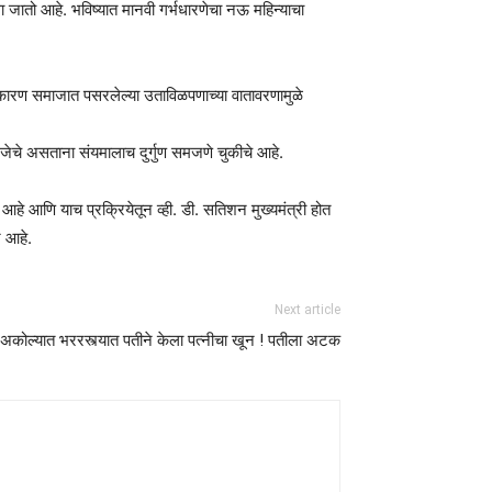
जातो आहे. भविष्यात मानवी गर्भधारणेचा नऊ महिन्याचा
े. कारण समाजात पसरलेल्या उताविळपणाच्या वातावरणामुळे
 गरजेचे असताना संयमालाच दुर्गुण समजणे चुकीचे आहे.
ा आहे आणि याच प्रक्रियेतून व्ही. डी. सतिशन मुख्यमंत्री होत
ज आहे.
Next article
अकोल्यात भररस्त्यात पतीने केला पत्नीचा खून ! पतीला अटक