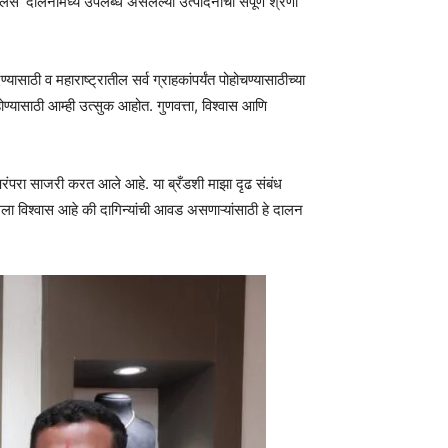
’ दालनामध्ये उपलब्ध असलेल्या उत्पादनांची संपूर्ण श्रेणी
ाठी व महाराष्ट्रातील सर्व ग्राहकांपर्यंत पोहोचण्यासाठीच्या
ण्यासाठी आम्ही उत्सुक आहोत. गुणवत्ता, विश्वास आणि
ि परंपरा साजरी करत आले आहे. या ब्रँडशी माझा दृढ संबंध
मला विश्वास आहे की दागिन्यांची आवड असणाऱ्यांसाठी हे दालन