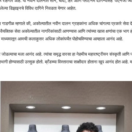
ार आहे. या नवीन दालनात सोने, चांदी, हिरे आणि प्लॅटिनम दागिन्यांसह ‘पीएनजी ज्वेलर्स
लेल्या डिझाइनचे विविध दागिने निवडता येणार आहेत.
 गाडगीळ म्हणाले की, अकोल्यातील नवीन दालन ग्राहकांना अधिक चांगल्या प्रकारे सेवा देण्यास
 वैयक्तिक सेवा अकोल्यातील नागरिकांसाठी आणण्यास आणि त्यांच्या खास क्षणांचा एक भाग हो
या माध्यमातून आमची कलाकुसर अधिक लोकांपर्यंत पोहोचविण्याचा आम्हाला आनंद आहे.
डशी जोडल्याचा मला आनंद आहे. त्यांचा समृद्ध वारसा हा नेहमीच महाराष्ट्रीयन संस्कृती आण
ी होण्यासाठी उत्सुक होतो. ब्रँडच्या विस्ताराचा साक्षीदार होताना खूप आनंद होत आहे. 