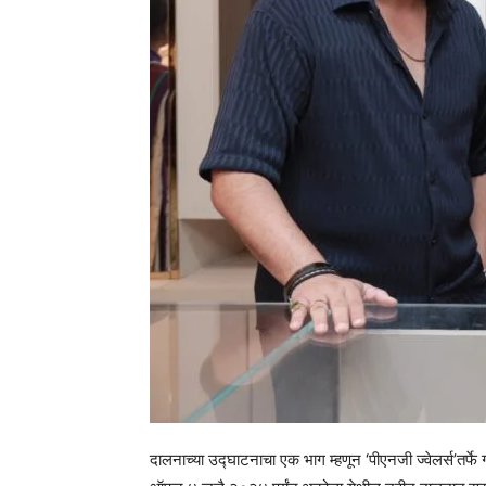
दालनाच्या उद्घाटनाचा एक भाग म्हणून ‘पीएनजी ज्वेलर्स’तर्फे