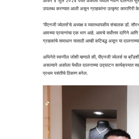
ऑफर ४ जुलै २०२४ पर्यंत अकोला येथील नवीन दालनात सुरू राहण
उपलब्ध करण्यात आली असून ग्राहकांना उत्कृष्ट कारागिरी के
‘पीएनजी ज्वेलर्स’चे अध्यक्ष व व्यवस्थापकीय संचालक डॉ. सौरभ
आमच्या प्रयत्नांचा एक भाग आहे. आमचे सर्वोत्तम दागिने आणि
ग्राहकांचे समाधान यासाठी आम्ही कटिबद्ध असून या दालनाच्
अभिनेते स्वप्नील जोशी म्हणाले की, पीएनजी ज्वेलर्स या ब्रँ
असल्याने अकोला येथील दालनाच्या उद्घाटन कार्यक्रमात सहभाग
प्रथम पसंतीचे ठिकाण बनेल.