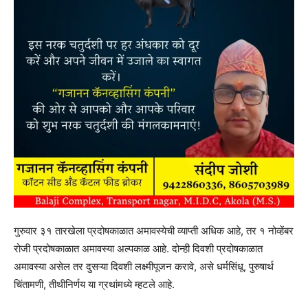
गुरुवार ३१ तारखेला प्रदोषकाळात अमावस्येची व्याप्ती अधिक आहे, तर १ नोव्हेंबर
रोजी प्रदोषकाळात अमावस्या अल्पकाळ आहे. दोन्ही दिवशी प्रदोषकाळात
अमावस्या असेल तर दुसऱ्या दिवशी लक्ष्मीपूजन करावे, असे धर्मसिंधू, पुरुषार्थ
चिंतामणी, तीथीनिर्णय या ग्रथांमध्ये म्हटले आहे.