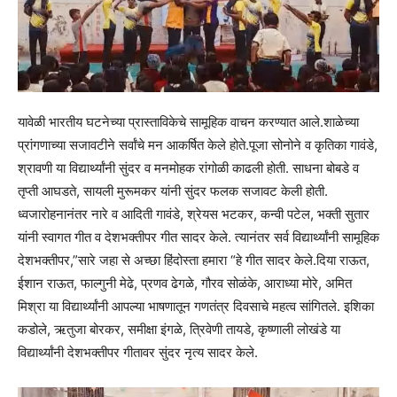
यावेळी भारतीय घटनेच्या प्रास्ताविकेचे सामूहिक वाचन करण्यात आले.शाळेच्या
प्रांगणाच्या सजावटीने सर्वांचे मन आकर्षित केले होते.पूजा सोनोने व कृतिका गावंडे,
श्रावणी या विद्यार्थ्यांनी सुंदर व मनमोहक रांगोळी काढली होती. साधना बोबडे व
तृप्ती आघडते, सायली मुरूमकर यांनी सुंदर फलक सजावट केली होती.
ध्वजारोहनानंतर नारे व आदिती गावंडे, श्रेयस भटकर, कन्वी पटेल, भक्ती सुतार
यांनी स्वागत गीत व देशभक्तीपर गीत सादर केले. त्यानंतर सर्व विद्यार्थ्यांनी सामूहिक
देशभक्तीपर,”सारे जहा से अच्छा हिंदोस्ता हमारा “हे गीत सादर केले.दिया राऊत,
ईशान राऊत, फाल्गुनी मेढे, प्रणव ढेगळे, गौरव सोळंके, आराध्या मोरे, अमित
मिश्रा या विद्यार्थ्यांनी आपल्या भाषणातून गणतंत्र दिवसाचे महत्व सांगितले. इशिका
कडोले, ऋतुजा बोरकर, समीक्षा इंगळे, त्रिवेणी तायडे, कृष्णाली लोखंडे या
विद्यार्थ्यांनी देशभक्तीपर गीतावर सुंदर नृत्य सादर केले.