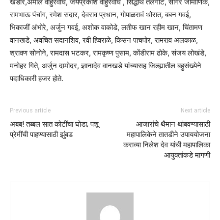
खंडारे,अमोल वाहुरवाघ, जयप्रकाश वाहुरवाघ , सिद्धार्थ तेलगोटे, सागर जामाणिक,
रामभाऊ पंचांग, रमेश सदार, देवराव प्रधान, गोपाळरावं थोरात, बबन गवई,
भिकाजीं अंभोरे, अर्जुन गवई, अशोक वाकोडे, लतीफ खान रहीम खान, चिंतामण
वानखडे, अवचित सदानशिव, रवी हिवराळे, किसन पाचपोर, रामराव अलकाळ,
श्रावण सोनोने, रामदास भटकर, रामकृष्ण पुसाम, कोंडीराम ढोके, संजय लोखंडे,
मनोहर गिते, अर्जुन दामोदर, ज्ञानादेव वानखडे यांच्यासह जिल्ह्यातील बहुसंख्येने
पदाधिकारी हजर होते.
Previous article
Next article
अबब! तब्बल सात कोटींचा घोडा; पशू
आजारांचे थैमान थांबवण्यासाठी
प्रेमींची पाहण्यासाठी झुंबड
महापालिकेने तातडीने उपाययोजना
कराव्या निलेश देव यांची महापालिका
आयुक्तांकडे मागणी