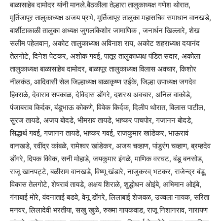
बाळासाहेब दामोदर यांनी मानले.बैठकीला तेल्हारा तालुकाध्यक्ष गणेश थोरात,
मूर्तिजापूर तालुकाध्यक्ष अजय प्रभे, मूर्तिजापूर तालुका महासचिव समाधान वानखडे,
बार्शीटाकाळी तालुका अध्यक्ष जुगलकिशोर जामाणिक , जनार्धन खिल्लारे, शेख
सलीम पहेलवान्, अकोट तालुकाध्यक्ष अविनाश राय, अकोट शहराध्यक्ष दयानंद
तेलगोटे, दिनेश पेटकर, अशोक गवई, पातूर तालुकाध्यक्ष पंडित सदार, अकोला
तालुकाध्यक्ष बाळासाहेब दामोदर, बाळापूर तालुकाध्यक्ष विलास अवचार, किशोर
नीलकंठ, आदिवासी सेल जिल्हाध्यक्ष बाळाकृष्ण उईके, जिल्हा उपाध्यक्ष जगदेव
हिवराळे, देवाराव सपकाळ, देविदास डोंगरे, दशरथ अवचार, अनिल वाकोडे,
पंजाबराव किर्दक, बंडूभाऊ कोकणे, विवेक किर्दक, दिलीप थोरात, विलास पाटील,
सुरज तायडे, अजय बोदडे, भीमराव तायडे, भाष्कर पाचपोर, गजानन बोदडे,
सिद्धार्थ गवई, गजानन तायडे, भाष्कर गवई, राजकुमार खांडेकर, भाऊरावं
वानखडे, रवींद्र कांबळे, रामेश्वर खांडेकर, अजय चव्हाण, पांडुरंग चव्हाण, ब्रम्हदेव
डोंगरे, दिपक विवेक, सनी मोहाडे, जयकुमार इंगळे, माणिक वरघट, बंडू बनसोड,
राजू खानपट्टे, बळीराम वानखडे, विष्णू खंडारे, नाजुकरव् भटकर, राजेन्द्र बंडू,
विकास तेलगोटे, शेषरावं तायडे, अक्षय शिराळे, शुद्धोधन ओइंबे, अभिमान ओइंबे,
गंगाबाई मोरे, वंदनाताई बडवे, वेनू डोंगरे, लिलाबाई शेजवळ, उज्वला नायक, सरिता
मनवर, लिलादेवी भरतीया, सखु खुळे, रुख्मा गायकवाड, राजू निशानराव, नारायण