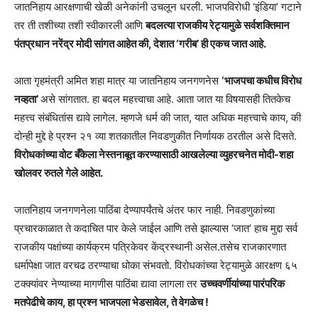
जातनिहाय आरक्षणाची खेळी अनेकांनी उचलून धरली. भाजपविरोधी ‘इंडिया’ गटाने
तर ती तशीच्या तशी स्वीकारली आणि
बदलत्या राजकीय रेट्यामुळे सर्वशक्तिमान
पंतप्रधान नरेंद्र मोदी सांगत आहेत की, देशात ‘गरीब’ ही एकच जात आहे.
आता गृहमंत्री अमित शहा मात्र या जातनिहाय जनगणनेस
‘भाजपचा कधीच विरोध
नव्हता’
असे सांगतात. हा बदल महत्त्वाचा आहे. आता जात या विषयासही तितकेच
महत्त्व संबंधितांस द्यावे लागेल. म्हणजे धर्म की जात, यात अधिक महत्त्वाचे काय, की
दोन्ही मुद्दे हे प्रश्न २१ व्या शतकातील निवडणुकीत निर्णायक ठरतील असे दिसते.
विरोधकांच्या वोट बँकेला नेस्तनाबूत करण्यासाठी आखलेल्या व्युहरचनेत मोदी-शहा
खोलवर रुतले गेले आहेत.
जातनिहाय जनगणनेला पाठिंबा देण्यापर्यंतचे अंतर फार नाही. निवडणुकांच्या
प्रचारकाळात ते कदाचित पार केले जाईल आणि तसे झाल्यास ‘जात’ हाच मुद्दा सर्व
राजकीय पक्षांच्या कार्यक्रम पत्रिकेवर केंद्रस्थानी असेल.तसेच राजकारणात
धर्मापेक्षा जात वरचढ ठरण्याचा धोका संभवतो. विरोधकांच्या रेट्यामुळे आरक्षण ६५
टक्क्यांवर नेण्याच्या मागणीस पाठिंबा द्यावा लागला तर
उच्चवर्णीयांच्या पारंपरिक
मतपेढीचे काय, हा प्रश्न भाजपला भेडसावेल, ते वेगळेच !