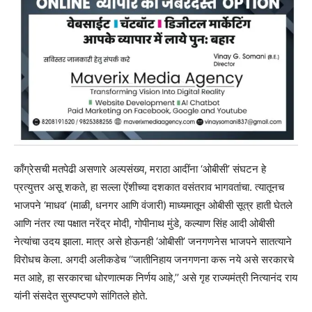
काँग्रेसची मतपेढी असणारे अल्पसंख्य, मराठा आदींना ‘ओबीसी’ संघटन हे
प्रत्युत्तर असू शकते, हा सल्ला ऐंशीच्या दशकात वसंतराव भागवतांचा. त्यातूनच
भाजपने ‘माधव’ (माळी, धनगर आणि वंजारी) माध्यमातून ओबीसी सूत्र हाती घेतले
आणि नंतर त्या पक्षात नरेंद्र मोदी, गोपीनाथ मुंडे, कल्याण सिंह आदी ओबीसी
नेत्यांचा उदय झाला. मात्र असे होऊनही ‘ओबीसी’ जनगणनेस भाजपने सातत्याने
विरोधच केला. अगदी अलीकडेच ‘‘जातीनिहाय जनगणना करू नये असे सरकारचे
मत आहे, हा सरकारचा धोरणात्मक निर्णय आहे,’’ असे गृह राज्यमंत्री नित्यानंद राय
यांनी संसदेत सुस्पष्टपणे सांगितले होते.