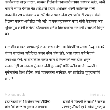
कार्यालयास सादर करावा. अन्यथा विलंबाची जबाबदारी कायम करण्यात येईल, याची
याव्दारे समज देण्यात येत आहे.असे जिल्हा अधीक्षक भारती खंडेलवाल यांनी
तत्कालीन उप अधीक्षक व आरोपी पंकज पवार यांना २१ जानेवारी २०२५ रोजी
दिलेल्या पत्रात आदेशीत केले आहे. या एका प्रकरणात पवार यांनी घेतलेल्या ‘भर’
भूमिकेमुळे त्यांनी केलेल्या घोटाळ्यात अनेक तिकडमबाज सहभागी असल्याचे दिसून
येते.
शासकीय बनावट कागदपत्रे तयार करून देणा-या ‘विक्की’ला अभय मिळवून देणारे
पंकज पवारांच्या व्यतिरिक्त अजून कोण कोण होते, असा प्रश्न यानिमित्ताने
उपस्थित होतो. या घोटाळ्यात पंकज पवार हे हिमनगाचे एक टोक असून
पालकमंत्री ना.आकाश फुंडकर यांनी कुठल्याही परिस्थितीत या घोटाळ्यातील
गुन्हेगारांना शिक्षा होईल, असं पत्रकारांना सांगितले. पण झारीतील शुक्राचार्यचं
काय ? ‌
Previous article
Next article
इंटरनेटवरील 15 सेकंदाच्या VIDEO
खतरों में ‘जिंदगी के साथ’ ! ‘राजेश
तील ‘तो’ हसणारा मुलगा जळगावचा
एक्स्पोर्ट्स’मध्ये एवढी मोठी गुंतवणूक