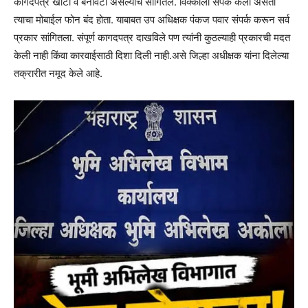
कागदपत्र खोटी व बनावटी असल्याचे सांगितले. विक्कीला संपर्क केला असता
त्याचा मोबाईल फोन बंद होता. याबाबत उप अधिक्षक पंकज पवार संपर्क करून सर्व
प्रकार सांगितला. संपूर्ण कागदपत्र दाखविले पण त्यांनी कुठल्याही प्रकारची मदत
केली नाही किंवा कारवाईसाठी दिशा दिली नाही.असे जिल्हा अधीक्षक यांना दिलेल्या
तक्रारीत नमूद केले आहे.