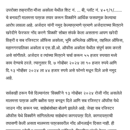
उपरोक्त तक्रारीत मौजा अकोला येथील शिट नं. … बी, प्लॉट नं. ४+९/१/…….
चे बनावटी मालमत्ता पत्रक तयार करून विक्कीने आर्थिक फसवणुक केल्याचा
आरोप लावला आहे. अर्जदार यांनी नमुद केल्याप्रमाणे प्रमाणे अर्जदाराच्या मित्राने
खरेदीने फेरफार नोंद करणे ‘विक्की’ सोबत संपर्क केला असताना आपण खरेदी
विक्री व सब रजिस्टार ऑफिस अकोला, भुमि अभिलेख ऑफिस, तहसिल ऑफिस,
महानगरपालिका अकोला व एस.डी.ओ. ऑफीस अकोला येथील संपुर्ण काम करतो
असे सांगीतले. अर्जदार व त्यांच्या मित्राने चर्चा करून ५५ हजार रुपयात मध्ये
काम देण्याचे ठरले. त्यानुसार दि. ७ नोव्हेंबर २०२४ ला १० हजार रुपये आणि
दि.१३ नोव्हेंबर २०२४ ला ४४ हजार रुपये असे फोनपे मधून दिले असे नमुद
आहे.
सर्वकाही ठरून पैसे दिल्यानंतर ‘विक्की’ने १३ नोव्हेंबर २०२४ रोजी नोंद असलेले
मालमत्ता पत्रक आणि बक्षीस पत्र बनवून दिले आणि सब रजिस्टर ऑफीस येथे
जाउन नोंद करून घ्या. साहेबांसोबत बोलणे झालेले आहे. जेव्हा सब रजिस्टर
ऑफीस येथे विक्कीने सांगितलेल्या साहेबांना कागदपत्र दिले. कागदपत्राची
तपासणी केली असता मालमत्ता पत्रकावरील नोंद ऑनलाईन दिसत नाही. ही