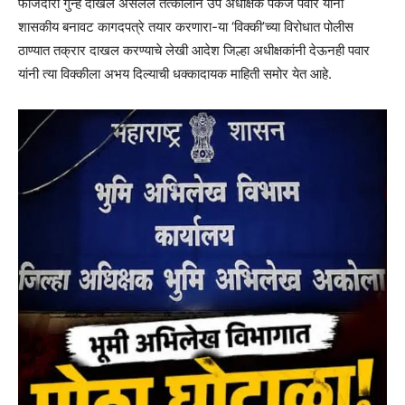
फौजदारी गुन्हे दाखल असलेले तत्कालीन उप अधीक्षक पंकज पवार यांनी
शासकीय बनावट कागदपत्रे तयार करणारा-या ‘विक्की’च्या विरोधात पोलीस
ठाण्यात तक्रार दाखल करण्याचे लेखी आदेश जिल्हा अधीक्षकांनी देऊनही पवार
यांनी त्या विक्कीला अभय दिल्याची धक्कादायक माहिती समोर येत आहे.‌‌