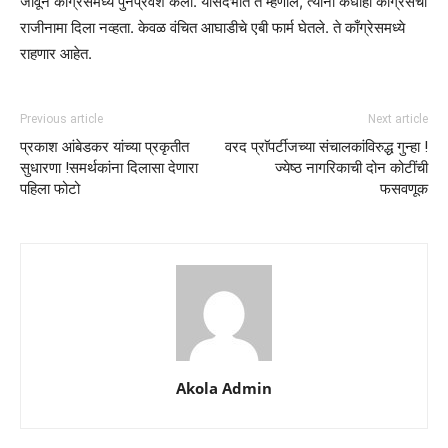
जावून काँग्रेसमध्ये पुनर्प्रवेश केला. यासंदर्भात ते म्हणाले, त्यांनी कधीही काँग्रेसचा
राजीनामा दिला नव्हता. केवळ वंचित आघाडीचे एबी फार्म घेतले. ते काँग्रेसमध्ये
राहणार आहेत.
Previous article
Next article
प्रकाश आंबेडकर यांच्या प्रकृतीत
वरद प्राॅपर्टीजच्या संचालकांविरुद्ध गुन्हा !
सुधारणा !समर्थकांना दिलासा देणारा
ज्येष्ठ नागरिकाची दोन कोटींची
पहिला फोटो
फसवणूक
Akola Admin