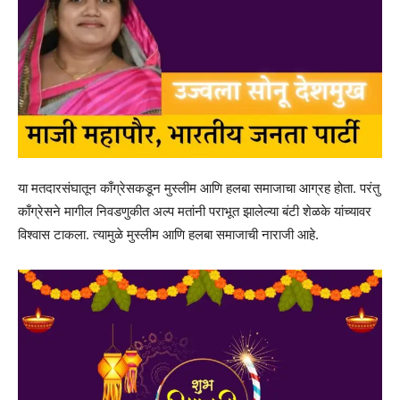
या मतदारसंघातून काँग्रेसकडून मुस्लीम आणि हलबा समाजाचा आग्रह होता. परंतु
काँग्रेसने मागील निवडणुकीत अल्प मतांनी पराभूत झालेल्या बंटी शेळके यांच्यावर
विश्वास टाकला. त्यामुळे मुस्लीम आणि हलबा समाजाची नाराजी आहे.