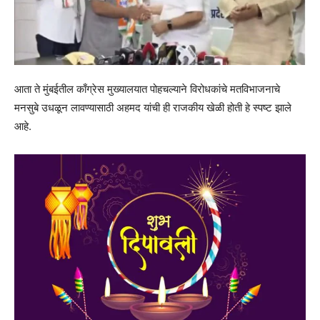
आता ते मुंबईतील काँग्रेस मुख्यालयात पोहचल्याने विरोधकांचे मतविभाजनाचे
मनसुबे उधळून लावण्यासाठी अहमद यांची ही राजकीय खेळी होती हे स्पष्ट झाले
आहे.