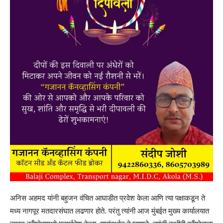
अनिस अहमद यांनी बहुजन वंचित आघाडीत प्रवेश केला आणि त्या पक्षाकडून ते
मध्य नागपूर मतदारसंघात लढणार होते. परंतु त्यांनी आज मुंबईत मुख्य कार्यालयात