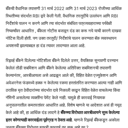
बँकेची वैधानिक तपासणी 31 मार्च 2022 आणि 31 मार्च 2023 रोजीच्या आर्थिक
स्थितीच्या संदर्भात RBI द्वारे केली गेली. वैधानिक तरतुदींचे उल्लंघन आणि RBI
निर्देशांचे पालन न करणे आणि त्या संदर्भात संबंधित पत्रव्यवहाराच्या पर्यवेक्षी
निष्कर्षांवर आधारित , बँकेला नोटीस बजावून दंड का करू नये याची कारणे दाखवा
नोटिस दिली होती. पण उक्त तरतुदी/ निर्देशांचे पालन करण्यात बॅक व्यवस्थापन
अयशस्वी झाल्याबद्दल हा दंड त्यावर लादण्यात आला आहे.
रिझर्व्ह बँकेने दिलेल्या नोटिशीला बँकेने दिलेले उत्तर, वैयक्तिक सुनावणी दरम्यान
केलेलं तोंडी सबमिशन आणि बॅंकेने केलेल्या अतिरिक्त सबमिशनची तपासणी
केल्यानंतर, आरबीआयला असे आढळून आले की, विहित वेळेत एज्युकेशन आणि
अवेअरनेस फंडमध्ये हक्क न केलेल्या रकमा हस्तांतरित करण्यात आल्या नाही आणि
ठराविक मृत ठेवीदारांच्या संदर्भात दावे निकाली काढून विहित वेळेत वाचलेल्या किंवा
नॅमिनी असलेल्या व्यक्तींना पेमेंट केले नाही. यामुळे ही कारवाई नियामक
अनुपालनातील कमतरतांवर आधारित आहे. विशेष म्हणजे या आदेशात असं ही नमूद
केले आहे की, हा आर्थिक दंड लादणे हे
बँकेच्या विरोधात आरबीआयने सुरू केलेल्या
इतर कोणत्याही कारवाईला पूर्वग्रह न ठेवता आहे
. म्हणजे रिझर्व्ह बँकेकडून अकोला
जनता बॅंकेच्या विरोधात इतरही कारवाई तर सुरू आहे का ?