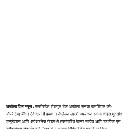
अकोला दिव्य न्यूज :
मल्टीस्टेट शेड्युल बॅक अकोला जनता कमर्शियल को-
ऑपरेटिव्ह बॅंकेने ठेवीदारांनी हक्क न केलेल्या लाखों रुपयांच्या रकमा विहित मुदतीत
एज्युकेशन आणि अवेअरनेस फंडमध्ये हस्तांतरित केल्या नाहीत आणि ठराविक मृत
ठेवीदारांच्या संदर्भात दावे निकाली न काढता विहित वेळेत वाचलेल्या किंवा