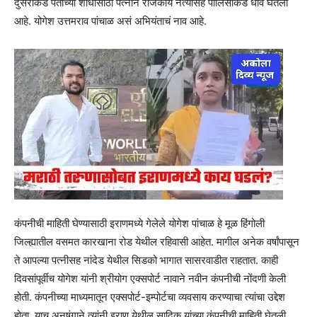
दुसरीकडे पतीच्या शोधासाठी पत्नीने राजकीय नेत्यांसह पोलिसांकडे धाव घेतली
आहे. योगेश उत्तमराव पांचाळ असं अभियंताचं नाव आहे.
कंपनीची माहिती घेण्यासाठी इराणमध्ये गेलेले योगेश पांचाळ हे मूळ हिंगोली
जिल्ह्यातील वसमत कारखाना रोड येथील रहिवासी आहेत. मागील अनेक वर्षांपासून
ते आपल्या पत्नीसह नांदेड येथील सिडको भागात सासरवाडीत राहतात. काही
दिवसांपूर्वीच योगेश यांनी श्रीयोग एक्सपोर्ट नावाने नवीन कंपनीची नोंदणी केली
होती. कंपनीच्या माध्यमातून एक्सपोर्ट-इम्पोर्टचा व्यवसाय करण्याचा त्यांचा उद्देश
होता. याच अनुषंगाने त्यांनी इराण येथील सादिक यांच्या कंपनीची माहिती घेतली.