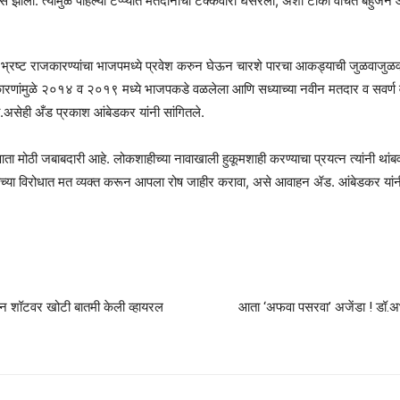
ास झाला. त्यामुळे पहिल्या टप्प्यात मतदानाची टक्केवारी घसरली, अशी टीका वंचित बहुजन 
ा भ्रष्ट राजकारण्यांचा भाजपमध्ये प्रवेश करुन घेऊन चारशे पारचा आकड्याची जुळवाजुळव सु
णांमुळे २०१४ व २०१९ मध्ये भाजपकडे वळलेला आणि सध्याच्या नवीन मतदार व सवर्ण वर्ग य
असेही अँड प्रकाश आंबेडकर यांनी सांगितले.
ता मोठी जबाबदारी आहे. लोकशाहीच्या नावाखाली हुकूमशाही करण्याचा प्रयत्न त्यांनी थांबव
ांच्या विरोधात मत व्यक्त करून आपला रोष जाहीर करावा, असे आवाहन ॲड. आंबेडकर यांनी 
्रीन शॉटवर खोटी बातमी केली व्हायरल
आता ‘अफवा पसरवा’ अजेंडा ! डॉ.अभय