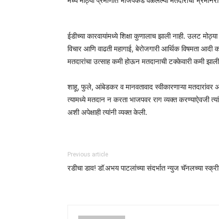
मध्ये मोठ्या प्रमाणात भाजपकडे वळलेल्या मतदारांचा भ्रमनिर
ईडीच्या कारवायांमध्ये शिक्षा कुणालाच झाली नाही. उलट मोठ्य
विचार आणि वाढती महागाई, बेरोजगारी आर्थिक विषमता आदी कार
मतदारांचा उत्साह कमी होऊन मतदानाची टक्केवारी कमी झाली.
शाहू, फुले, आंबेडकर व मानवतावाद स्वीकारणाऱ्या मतदारांवर आ
त्यामध्ये मतदान न करता भाजपवर राग व्यक्त करण्याऐवजी त्य
अशी अपेक्षाही त्यांनी व्यक्त केली.
Previous article
रडीचा डाव! डॉ.अभय पाटलांच्या संदर्भात न्युज चॅनलच्या स्क