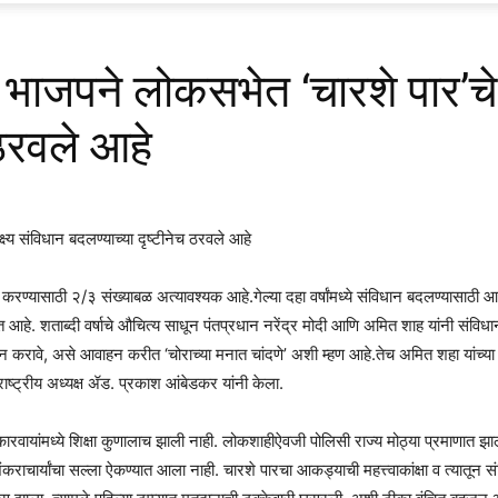
! भाजपने लोकसभेत ‘चारशे पार’चे 
 ठरवले आहे
करण्यासाठी २/३ संख्याबळ अत्यावश्यक आहे.गेल्या दहा वर्षांमध्ये संविधान बदलण्यासाठी
ण होत आहे. शताब्दी वर्षाचे औचित्य साधून पंतप्रधान नरेंद्र मोदी आणि अमित शाह यांनी सं
दान करावे, असे आवाहन करीत ‘चोराच्या मनात चांदणे’ अशी म्हण आहे.तेच अमित शहा यांच्य
ाष्ट्रीय अध्यक्ष ॲड. प्रकाश आंबेडकर यांनी केला.
रवायांमध्ये शिक्षा कुणालाच झाली नाही. लोकशाहीऐवजी पोलिसी राज्य मोठ्या प्रमाणात झा
शंकराचार्यांचा सल्ला ऐकण्यात आला नाही. चारशे पारचा आकड्याची महत्त्वाकांक्षा व त्या