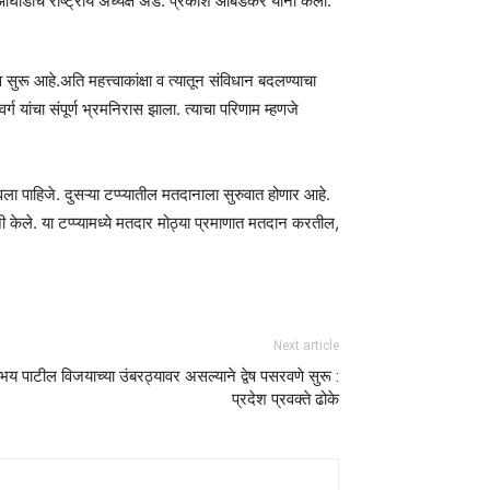
आघाडीचे राष्ट्रीय अध्यक्ष ॲड. प्रकाश आंबेडकर यांनी केली.
रू आहे.अति महत्त्वाकांक्षा व त्यातून संविधान बदलण्याचा
ांचा संपूर्ण भ्रमनिरास झाला. त्याचा परिणाम म्हणजे
ला पाहिजे. दुसऱ्या टप्प्यातील मतदानाला सुरुवात होणार आहे.
केले. या टप्प्यामध्ये मतदार मोठ्या प्रमाणात मतदान करतील,
Next article
 पाटील विजयाच्या उंबरठ्यावर असल्याने द्वेष पसरवणे सुरू :
प्रदेश प्रवक्ते ढोके