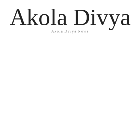
Akola Divya
Akola Divya News