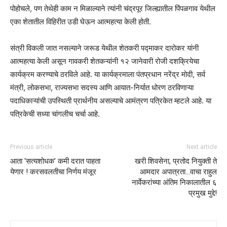
पोहोचले, पण तेथेही काम न मिळाल्‍याने त्‍यांनी चंद्रपूर जिल्‍ह्यातील पिंपळगाव येथील
एका शेतातील विहिरीत उडी घेऊन आत्‍महत्‍या केली होती.
संत्री विकली जात नसल्‍याने जरूड येथील शेतकरी पद्माकर दारोकर यांनी
आत्‍महत्‍या केली असून गावकरी शेतकऱ्यांनी १२ जानेवारी रोजी दशक्रियेचा
कार्यक्रम करण्‍याचे ठरविले आहे. या कार्यक्रमाला पंतप्रधान नरेंद्र मोदी, सर्व
मंत्री, लोकसभा, राज्‍यसभा सदस्‍य आणि आयात-निर्यात धोरण ठरविणाऱ्या
पदाधिकाऱ्यांची उपस्थिती प्रार्थनीय असल्‍याचे आमंत्रण पत्रिकेत म्‍हटले आहे. या
पत्रिकेची सध्‍या चांगलीच चर्चा आहे.
Previous article
Next article
आता ‘सत्यशोधक’ कमी दरात पाहता
खरी शिवसेना, प्रतोद नियुक्ती ते
येणार ! करसवलतीचा निर्णय मंजूर
आमदार अपात्रता…वाचा राहुल
नार्वेकरांच्या अंतिम निकालातील ६
प्रमुख मुद्दे!