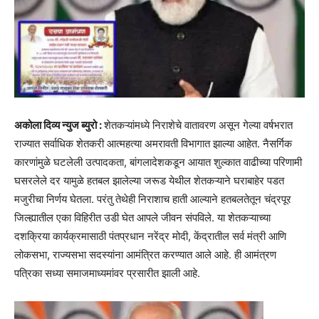
अकोला दिव्य न्युज ब्युरो :
शेतकऱ्यांमध्‍ये निराशेचे वातावरण असून गेल्‍या वर्षभरात
राज्‍यात सर्वाधिक शेतकरी आत्‍महत्‍या अमरावती विभागात झाल्‍या आहेत. नैसर्गिक
कारणांमुळे घटलेली उत्पादकता, बांगलादेशकडून आयात शुल्कात वाढीच्या परिणामी
घसरलेले दर यामुळे हतबल झालेल्या जरूड येथील शेतकऱ्याने घराबाहेर पडत
मजुरीचा निर्णय घेतला. परंतु तेथेही निराशाच हाती आल्याने हतबलतेतून चंद्रपूर
जिल्ह्यातील एका विहिरीत उडी घेत आपले जीवन संपविले. या शेतकऱ्याच्‍या
दशक्रिया कार्यक्रमासाठी पंतप्रधान नरेंद्र मोदी, केंद्रातील सर्व मंत्री आणि
लोकसभा, राज्‍यसभा सदस्‍यांना आमंत्रित करण्‍यात आले आहे. ही आमंत्रण
पत्रिका सध्‍या समाजमाध्‍यमांवर प्रसारीत झाली आहे.