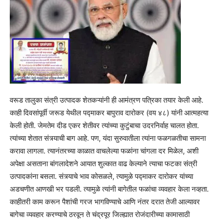
वरूड तालुका संत्री उत्‍पादक शेतकऱ्यांनी ही आमंत्रण पत्रिका तयार केली आहे.
काही दिवसांपूर्वी जरूड येथील पद्माकर बापुराव दारोकर (वय ४८) यांनी आत्‍महत्‍या
केली होती. जेमतेम दीड एकर शेतीवर त्‍यांच्‍या कुटुंबाचा उदरनिर्वाह चालत होता.
त्‍यांच्‍या शेतात संत्र्याची बाग आहे. पण, यंदा सुरुवातीला त्‍यांना फळगळतीचा सामना
करावा लागला. त्‍यानंतरच्‍या काळात वाचलेल्‍या फळांना चांगला दर मिळेल, अशी
अपेक्षा असताना बांगलादेशने आयात शुल्‍कात वाढ केल्‍याने त्‍याचा फटका संत्री
उत्‍पादकांना बसला. संत्र्याचे भाव कोसळले, त्‍यामुळे पद्माकर दारोकर यांच्‍या
अडचणीत आणखी भर पडली. त्‍यामुळे त्‍यांनी बागेतील फळांचा व्‍यवहार केला नव्‍हता.
काहीतरी काम करून पैशांची गरज भागविण्‍याचे आणि नंतर दरात तेजी आल्‍यावर
बागेचा व्‍यवहार करण्‍याचे ठरवून ते चंद्रपूर जिल्‍ह्यात रोजंदारीच्‍या कामासाठी