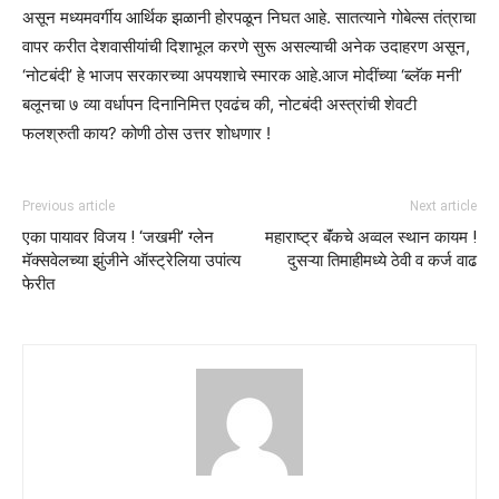
असून मध्यमवर्गीय आर्थिक झळानी होरपळून निघत आहे. सातत्याने गोबेल्स तंत्राचा
वापर करीत देशवासीयांची दिशाभूल करणे सुरू असल्याची अनेक उदाहरण असून,
‘नोटबंदी’ हे भाजप सरकारच्या अपयशाचे स्मारक आहे.आज मोदींच्या ‘ब्लॅक मनी’
बलूनचा ७ व्या वर्धापन दिनानिमित्त एवढंच की, नोटबंदी अस्त्रांची शेवटी
फलश्रुती काय? कोणी ठोस उत्तर शोधणार !
Previous article
Next article
एका पायावर विजय ! ‘जखमी’ ग्लेन
महाराष्ट्र बॅंकचे अव्वल स्थान कायम !
मॅक्सवेलच्या झुंजीने ऑस्ट्रेलिया उपांत्य
दुसऱ्या तिमाहीमध्ये ठेवी व कर्ज वाढ
फेरीत