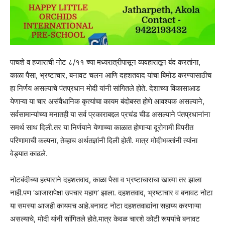
पाचशे व हजाराची नोट ८/११ च्या मध्यरात्रीपासून व्यवहारातून बंद करतांना,
काळा पैसा, भ्रष्टाचार, बनावट चलन आणि दहशतवाद यांचा बिमोड करण्यासाठीच
हा निर्णय असल्याचे पंतप्रधान मोदी यांनी सांगितले होते. देशाच्या विकासाआड
येणाऱ्या या चार असंवैधानिक कृत्यांचा कायम बंदोबस्त होणे आवश्यक असल्याने,
सर्वसामान्यांच्या मनातही या सर्व प्रकाराबद्दल प्रचंड चीड असल्याने पंतप्रधानांना
समर्थ साथ दिली.तर या निर्णयाने येणाच्या काळात होणाऱ्या दूरोगामी विपरीत
परिणामाची कल्पना, तेव्हाच अर्थतज्ञांनी दिली होती. मात्र मोदीभक्तांनी त्यांना
वेड्यात काढले.
नोटबंदीच्या हत्याराने दहशतवाद, काळा पैसा व भ्रष्टाचाराचा खात्मा तर झाला
नाही.पण ‘आजारापेक्षा उपचार महाग’ झाला. दहशतवाद, भ्रष्टाचार व बनावट नोटा
या समस्या आजही कायमच आहे.बनावट नोटा दहशतवाद्यांना सहाय्य करणाऱ्या
असल्याचे, मोदी यांनी सांगितले होते.मात्र केवळ चारशे कोटी रूपयांचे बनावट