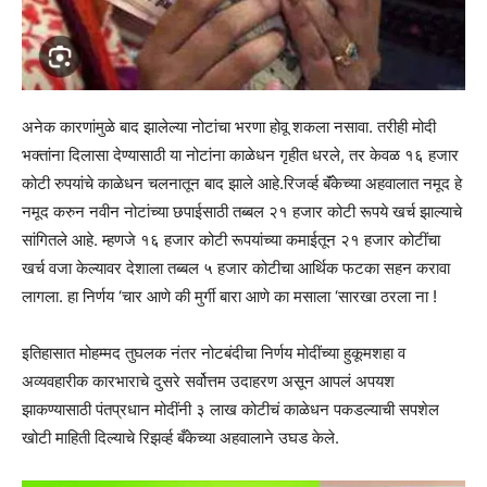
अनेक कारणांमुळे बाद झालेल्या नोटांचा भरणा होवू शकला नसावा. तरीही मोदी
भक्तांना दिलासा देण्यासाठी या नोटांना काळेधन गृहीत धरले, तर केवळ १६ हजार
कोटी रुपयांचे काळेधन चलनातून बाद झाले आहे.रिजर्व्ह बॅंकेच्या अहवालात नमूद हे
नमूद करुन नवीन नोटांच्या छपाईसाठी तब्बल २१ हजार कोटी रूपये खर्च झाल्याचे
सांगितले आहे. म्हणजे १६ हजार कोटी रूपयांच्या कमाईतून २१ हजार कोटींचा
खर्च वजा केल्यावर देशाला तब्बल ५ हजार कोटीचा आर्थिक फटका सहन करावा
लागला. हा निर्णय ‘चार आणे की मुर्गी बारा आणे का मसाला ‘सारखा ठरला ना !
इतिहासात मोहम्मद तुघलक नंतर नोटबंदीचा निर्णय मोदींच्या हुकूमशहा व
अव्यवहारीक कारभाराचे दुसरे सर्वोत्तम उदाहरण असून आपलं अपयश
झाकण्यासाठी पंतप्रधान मोदींनी ३ लाख कोटीचं काळेधन पकडल्याची सपशेल
खोटी माहिती दिल्याचे रिझर्व्ह बँकेच्या अहवालाने उघड केले.