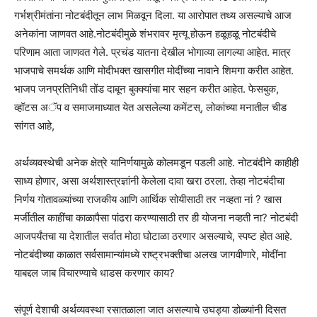
गर्भश्रीमंतांना नोटबंदीतून लाभ मिळवून दिला. या आरोपात तथ्य असल्याचे आज
अनेकांना जाणवत आहे.नोटबंदीमुळे शंभरावर मृत्यू होऊन हळूहळू नोटबंदीचे
परिणाम आता जाणवत गेले. प्रचंड यातना देखील भोगाव्या लागल्या आहेत. मात्र
भाजपाचे समर्थक आणि मोदीभक्त खासगीत मोदींच्या नावाने शिमगा करीत आहेत.
भाजप जनप्रतिनिधी तोंड दाबून बुक्क्यांचा मार सहन करीत आहेत. फेसबुक,
व्हॉटस अॅप व समाजमाध्यात येत असलेल्या कमेंटस्, लोकांच्या मनातील चीड
सांगत आहे,
अर्थव्यवस्थेची अनेक क्षेत्रे यानिर्णयामुळे कोलमडून पडली आहे. नोटबंदीने काहीही
साध्य होणार, असा अर्थशास्त्रज्ञांनी केलेला दावा खरा ठरला. तेव्हा नोटबंदीचा
निर्णय गोतावळ्यांच्या राजकीय आणि आर्थिक सोयीसाठी तर नव्हता नां ? खास
मर्जीतील काहींचा काळापैसा पांढरा करण्यासाठी तर ही योजना नव्हती ना? नोटबंदी
आजपर्यंतचा या देशातील सर्वात मोठा घोटाळा ठरणार असल्याचे, स्पष्ट होत आहे.
नोटबंदीच्या काळात सर्वसामान्यांमध्ये राष्ट्रभक्तीचा अलख जागवीणारे, मोदींना
याबद्दल जाब विचारण्याचे धाडस करणार काय?
संपूर्ण देशाची अर्थव्यवस्था रसातळाला जात असल्याचे उघड्या डोळ्यांनी दिसत